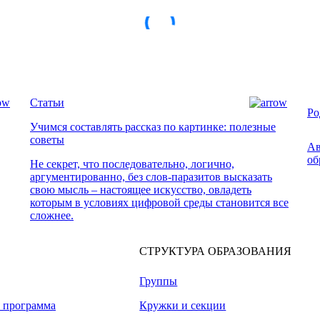
Статьи
Ро
Учимся составлять рассказ по картинке: полезные
советы
Ав
об
Не секрет, что последовательно, логично,
аргументированно, без слов-паразитов высказать
свою мысль – настоящее искусство, овладеть
которым в условиях цифровой среды становится все
сложнее.
СТРУКТУРА ОБРАЗОВАНИЯ
Группы
я программа
Кружки и секции