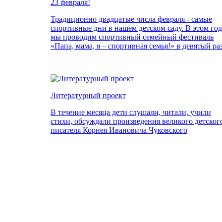
23 февраля!
Традиционно двадцатые числа февраля - самые
спортивные дни в нашем детском саду. В этом го
мы проводим спортивный семейный фестиваль
«Папа, мама, я – спортивная семья!» в девятый раз
Литературный проект
В течение месяца дети слушали, читали, учили
стихи, обсуждали произведения великого детског
писателя Корнея Ивановича Чуковского