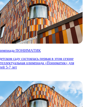
лимпиада ПОНИМАТИК
детском саду состоялась первая в этом сезоне
теллектуальная олимпиада «Пониматик» для
тей 5-7 лет