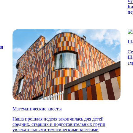
Чт
Ка
пе
Ша
ия
Се
Ша
ту
Математические квесты
Наша прошлая неделя закончилась для детей
средних, старших и подготовительных групп
увлекательными тематическими квестами