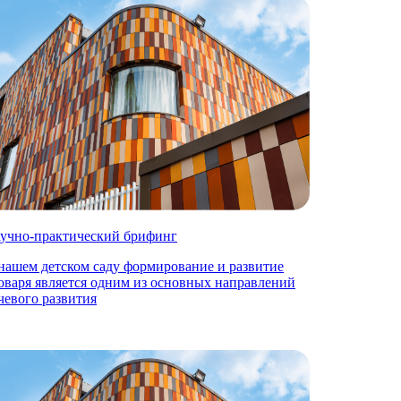
учно-практический брифинг
нашем детском саду формирование и развитие
оваря является одним из основных направлений
чевого развития