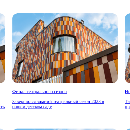
Финал театрального сезона
Но
Завершился зимний театральный сезон 2023 в
Та
ыть
нашем детском саду
пр