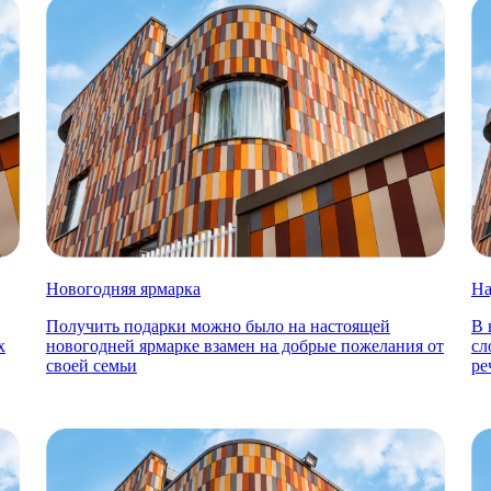
Новогодняя ярмарка
На
Получить подарки можно было на настоящей
В 
х
новогодней ярмарке взамен на добрые пожелания от
сл
своей семьи
ре