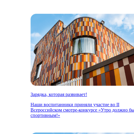
Зарядка, которая развивает!
Наши воспитанники приняли участие во II
Всероссийском смотре-конкурсе «Утро должно б
спортивным!»