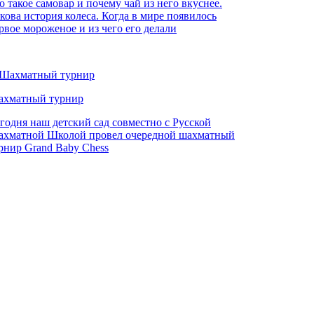
о такое самовар и почему чай из него вкуснее.
кова история колеса. Когда в мире появилось
рвое мороженое и из чего его делали
хматный турнир
годня наш детский сад совместно с Русской
хматной Школой провел очередной шахматный
рнир Grand Baby Chess