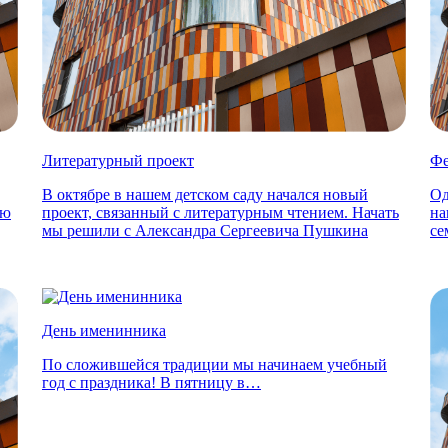
Литературный проект
Фе
В октябре в нашем детском саду начался новый
Од
ую
проект, связанный с литературным чтением. Начать
на
мы решили с Александра Сергеевича Пушкина
се
День именинника
По сложившейся традиции мы начинаем учебный
год с праздника! В пятницу в…