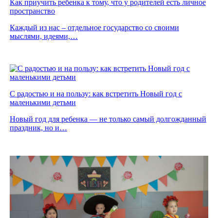
Как приучить ребенка к тому, что у родителей есть личное
пространство
Каждый из нас – отдельное государство со своими
мыслями, идеями,…
С радостью и на пользу: как встретить Новый год с
маленькими детьми
Новый год для ребенка — не только самый долгожданный
праздник, но и…