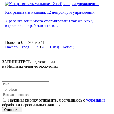
Как развивать малыша: 12 нейроигр и упражнений
У ребенка зоны мозга сформированы так же, как у
взрослого, но работают не в…
Новости 61 - 90 из 241
Начало
|
Пред.
|
1
2
3
4
5
|
След.
|
Конец
ЗАПИШИТЕСЬ в детский сад
на Индивидуальную экскурсию
Нажимая кнопку отправить, я соглашаюсь с
условиями
обработки персональных данных