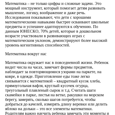
Математика – не только цифры и сложные задачи. Это
мощный инструмент, который помогает детям развивать
мышление, логику, воображение и даже речь.
Исследования показывают, что дети с хорошими
математическими навыками быстрее осваивают школьные
предметы и успешнее адаптируются к обучению. По
данным ЮНЕСКО, 70% детей, которые в дошкольном
возрасте участвовали в развивающих играх с
математическим уклоном, демонстрируют более высокий
уровень когнитивных способностей.
Математика вокруг нас
Математика окружает нас в повседневной жизни. Ребенок
видит числа на часах, замечает формы предметов,
наблюдает за повторяющимися узорами на паркете, на
ковре, в одежде. Приготовление еды тоже легко
связывается с математикой – квадратный кусок хлеба,
прямоугольная вафля, круглый кусочек огурца,
треугольный плавленый сырок и т.д. Считать шаги
скамейки в парке, листья на ветке, ракушки на морском
берегу, замерять, сколько шагов потребуется, чтобы
добраться до качелей, измерять длину веревки или делить
яблоко на дольки – это все элементы математики.
Родителям важно научить ребенка замечать эти моменты и