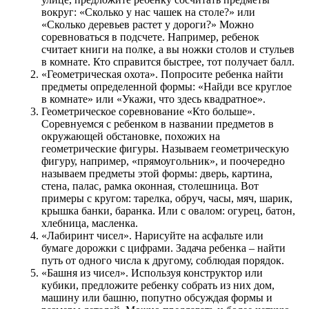
вокруг: «Сколько у нас чашек на столе?» или
«Сколько деревьев растет у дороги?» Можно
соревноваться в подсчете. Например, ребенок
считает книги на полке, а вы ножки столов и стульев
в комнате. Кто справится быстрее, тот получает балл.
«Геометрическая охота». Попросите ребенка найти
предметы определенной формы: «Найди все круглое
в комнате» или «Укажи, что здесь квадратное».
Геометрическое соревнование «Кто больше».
Соревнуемся с ребенком в названии предметов в
окружающей обстановке, похожих на
геометрические фигуры. Называем геометрическую
фигуру, например, «прямоугольник», и поочередно
называем предметы этой формы: дверь, картина,
стена, палас, рамка оконная, столешница. Вот
примеры с кругом: тарелка, обруч, часы, мяч, шарик,
крышка банки, баранка. Или с овалом: огурец, батон,
хлебница, масленка.
«Лабиринт чисел». Нарисуйте на асфальте или
бумаге дорожки с цифрами. Задача ребенка – найти
путь от одного числа к другому, соблюдая порядок.
«Башня из чисел». Используя конструктор или
кубики, предложите ребенку собрать из них дом,
машину или башню, попутно обсуждая формы и