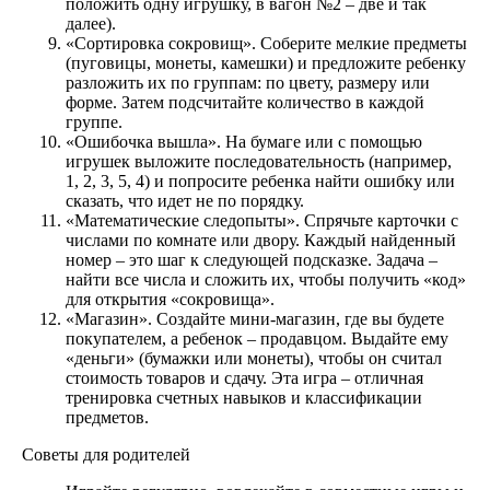
положить одну игрушку, в вагон №2 – две и так
далее).
«Сортировка сокровищ». Соберите мелкие предметы
(пуговицы, монеты, камешки) и предложите ребенку
разложить их по группам: по цвету, размеру или
форме. Затем подсчитайте количество в каждой
группе.
«Ошибочка вышла». На бумаге или с помощью
игрушек выложите последовательность (например,
1, 2, 3, 5, 4) и попросите ребенка найти ошибку или
сказать, что идет не по порядку.
«Математические следопыты». Спрячьте карточки с
числами по комнате или двору. Каждый найденный
номер – это шаг к следующей подсказке. Задача –
найти все числа и сложить их, чтобы получить «код»
для открытия «сокровища».
«Магазин». Создайте мини-магазин, где вы будете
покупателем, а ребенок – продавцом. Выдайте ему
«деньги» (бумажки или монеты), чтобы он считал
стоимость товаров и сдачу. Эта игра – отличная
тренировка счетных навыков и классификации
предметов.
Советы для родителей