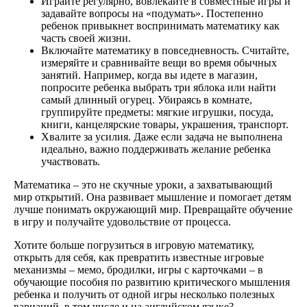
Играйте регулярно, вовлекайте в совместные игры и
задавайте вопросы на «подумать». Постепенно
ребенок привыкнет воспринимать математику как
часть своей жизни.
Включайте математику в повседневность. Считайте,
измеряйте и сравнивайте вещи во время обычных
занятий. Например, когда вы идете в магазин,
попросите ребенка выбрать три яблока или найти
самый длинный огурец. Убираясь в комнате,
группируйте предметы: мягкие игрушки, посуда,
книги, канцелярские товары, украшения, транспорт.
Хвалите за усилия. Даже если задача не выполнена
идеально, важно поддерживать желание ребенка
участвовать.
Математика – это не скучные уроки, а захватывающий
мир открытий. Она развивает мышление и помогает детям
лучше понимать окружающий мир. Превращайте обучение
в игру и получайте удовольствие от процесса.
Хотите больше погрузиться в игровую математику,
открыть для себя, как превратить известные игровые
механизмы – мемо, бродилки, игры с карточками – в
обучающие пособия по развитию критического мышления
ребенка и получить от одной игры несколько полезных
вариаций, в том числе и на английском языке?