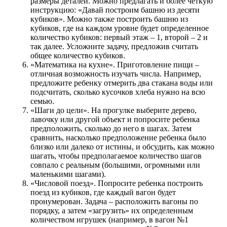
размеры деталей. Можно предлагать и более четкую
инструкцию: «Давай построим башню из десяти
кубиков». Можно также построить башню из
кубиков, где на каждом уровне будет определенное
количество кубиков: первый этаж – 1, второй – 2 и
так далее. Усложните задачу, предложив считать
общее количество кубиков.
«Математика на кухне». Приготовление пищи –
отличная возможность изучать числа. Например,
предложите ребенку отмерить два стакана воды или
подсчитать, сколько кусочков хлеба нужно на всю
семью.
«Шаги до цели». На прогулке выберите дерево,
лавочку или другой объект и попросите ребенка
предположить, сколько до него в шагах. Затем
сравнить, насколько предположение ребенка было
близко или далеко от истины, и обсудить, как можно
шагать, чтобы предполагаемое количество шагов
совпало с реальным (большими, огромными или
маленькими шагами).
«Числовой поезд». Попросите ребенка построить
поезд из кубиков, где каждый вагон будет
пронумерован. Задача – расположить вагоны по
порядку, а затем «загрузить» их определенным
количеством игрушек (например, в вагон №1