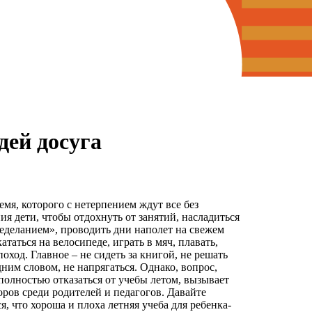
дей досуга
емя, которого с нетерпением ждут все без
я дети, чтобы отдохнуть от занятий, насладиться
еделанием», проводить дни наполет на свежем
кататься на велосипеде, играть в мяч, плавать,
поход. Главное – не сидеть за книгой, не решать
дним словом, не напрягаться. Однако, вопрос,
полностью отказаться от учебы летом, вызывает
ров среди родителей и педагогов. Давайте
я, что хороша и плоха летняя учеба для ребенка-