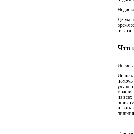
Недоста
Детям н
время з
негатив
Что 
Игровые
Использ
помочь 
улучшит
можно с
из всех
описате
играть 
лишний»
Творчес