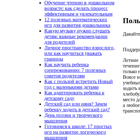
Обучение чтению в дошкольном
возрасте: как сделать процесс
эффективным и увлекательным
Поль
12 полезных математических
игр для развития дошкольника
Какую музыку нужно слушать
Давайте
детям: важные рекомендации
для родителей
Личное пространство взрослого,
Поддер
или как научиться уважать
границы
Летние 
Как научить ребенка
течение
сопереживанию: 7 полезных
только 
советов родителям
Вовсе н
Как с пользой встретить Новый
учебных
год с маленькими детьми
ходить 
Как адаптировать ребенка к
хлебобу
детскому саду
место д
Детский сад или няня? Зачем
а любое
ребенку ходить в детский сад?
транспо
День поэзии и творческого
мышления
Готовимся к школе: 17 простых
игр на развитие логического
мышления