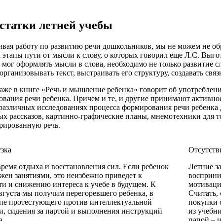
статки летней учебы
вая работу по развитию речи дошкольников, мы не можем не об
а этапы пути от мысли к слову, о которых говорил еще Л.С. Вы
 мог оформлять мысли в слова, необходимо не только развитие сл
организовывать текст, выстраивать его структуру, создавать связ
же в книге «Речь и мышление ребенка» говорит об употреблени
вания речи ребенка. Причем и те, и другие принимают активное
различных исследованиях процесса формирования речи ребенка 
х рассказов, картинно-графические планы, мнемотехники для то
рированную речь.
зка
Отсутств
время отдыха и восстановления сил. Если ребенок
Летние з
жен занятиями, это неизбежно приведет к
восприни
ти и снижению интереса к учебе в будущем. К
мотиваци
вгуста мы получим перегоревшего ребенка, в
Считать, 
пе протестующего против интеллектуальной
покупки 
и, сидения за партой и выполнения инструкций
из учебни
а.
папой – и