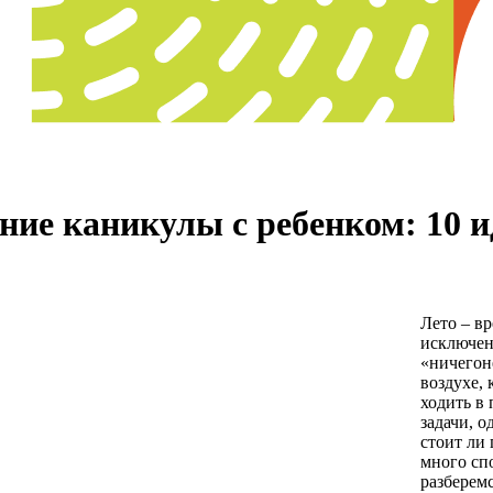
ние каникулы с ребенком: 10 и
Лето – вр
исключени
«ничегон
воздухе, 
ходить в 
задачи, о
стоит ли 
много спо
разберемс