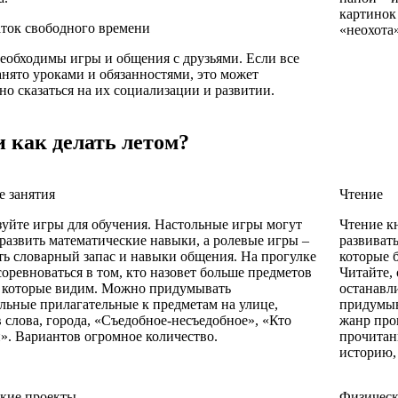
картинок 
ток свободного времени
«неохота»
еобходимы игры и общения с друзьями. Если все
анято уроками и обязанностями, это может
но сказаться на их социализации и развитии.
и как делать летом?
 занятия
Чтение
уйте игры для обучения. Настольные игры могут
Чтение к
развить математические навыки, а ролевые игры –
развиват
ь словарный запас и навыки общения. На прогулке
которые б
оревноваться в том, кто назовет больше предметов
Читайте,
, которые видим. Можно придумывать
останавл
льные прилагательные к предметам на улице,
придумыв
в слова, города, «Съедобное-несъедобное», «Кто
жанр про
. Вариантов огромное количество.
прочитан
историю,
кие проекты
Физическ