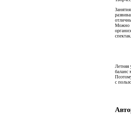
Занятия
развива
отличны
Можно п
организ
спектак
Летняя 
баланс 
Поэтому
с польз
Авто