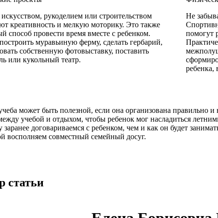
 искусством, рукоделием или строительством
Не забыв
ют креативность и мелкую моторику. Это также
Спортивн
й способ провести время вместе с ребенком.
помогут 
остроить муравьиную ферму, сделать гербарий,
Практиче
овать собственную фотовыставку, поставить
межполуш
ль или кукольный театр.
сформиро
ребенка, 
учеба может быть полезной, если она организована правильно и 
между учебой и отдыхом, чтобы ребенок мог насладиться летним
 заранее договариваемся с ребенком, чем и как он будет заним
ой восполняем совместный семейный досуг.
р статьи