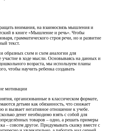
ращать внимания, на взаимосвязь мышления и
готский в книге «Мышление и речь». Чтобы
оваря, грамматического строя речи, но и развитие
ный текст.
и образных схем и схем аналогии для
 участие в ходе мысли. Основываясь на данных и
дошкольного возраста, мы используем планы
го, чтобы научить ребенка создавать
ие мотивации
анятия, организованные в классическом формате,
маются детьми как обязанность, что снижает
ю и вызвает негативное отношение к учебе.
сколько денег необходимо взять с собой для
определённых товаров – одно, а решать примеры
ка – совсем другое. Придумывать сказку вместе с
нтересно и увлекательно, а работать над серией