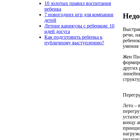
10 золотых правил воспитания
ребенка
7 новогодних игр для компании
Недо
детей
Летние каникулы с ребенком: 10
Выстраи
идей досуга
речи, н
Как подготовить ребенка к
ребенок
публичному выступлению?
умения 
Жен Пиа
формиро
других 
линейны
структу
Перегру
Лето – 
перегру
усталос
концу а
принци
нагрузк
педагог