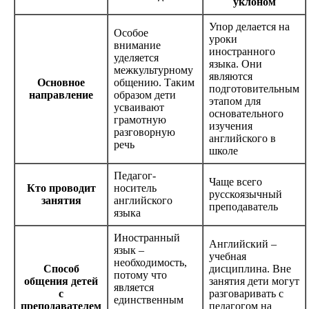
уклоном
Упор делается на
Особое
уроки
внимание
иностранного
уделяется
языка. Они
межкультурному
являются
Основное
общению. Таким
подготовительным
направление
образом дети
этапом для
усваивают
основательного
грамотную
изучения
разговорную
английского в
речь
школе
Педагог-
Чаще всего
Кто проводит
носитель
русскоязычный
занятия
английского
преподаватель
языка
Иностранный
Английский –
язык –
учебная
необходимость,
Способ
дисциплина. Вне
потому что
общения детей
занятия дети могут
является
с
разговаривать с
единственным
преподавателем
педагогом на